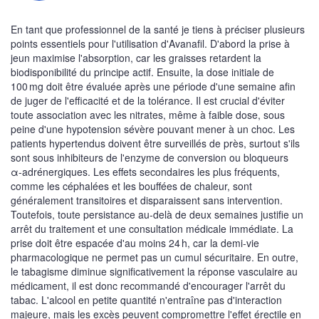
En tant que professionnel de la santé je tiens à préciser plusieurs
points essentiels pour l'utilisation d'Avanafil. D'abord la prise à
jeun maximise l'absorption, car les graisses retardent la
biodisponibilité du principe actif. Ensuite, la dose initiale de
100 mg doit être évaluée après une période d'une semaine afin
de juger de l'efficacité et de la tolérance. Il est crucial d'éviter
toute association avec les nitrates, même à faible dose, sous
peine d'une hypotension sévère pouvant mener à un choc. Les
patients hypertendus doivent être surveillés de près, surtout s'ils
sont sous inhibiteurs de l'enzyme de conversion ou bloqueurs
α‑adrénergiques. Les effets secondaires les plus fréquents,
comme les céphalées et les bouffées de chaleur, sont
généralement transitoires et disparaissent sans intervention.
Toutefois, toute persistance au‑delà de deux semaines justifie un
arrêt du traitement et une consultation médicale immédiate. La
prise doit être espacée d'au moins 24 h, car la demi‑vie
pharmacologique ne permet pas un cumul sécuritaire. En outre,
le tabagisme diminue significativement la réponse vasculaire au
médicament, il est donc recommandé d'encourager l'arrêt du
tabac. L'alcool en petite quantité n'entraîne pas d'interaction
majeure, mais les excès peuvent compromettre l'effet érectile en