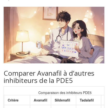
Comparer Avanafil à d’autres
inhibiteurs de la PDE5
Comparaison des inhibiteurs PDE5
Critère
Avanafil
Sildenafil
Tadalafil
V