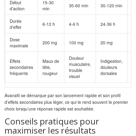
Début
15‑30
30‑60 min
30‑120 min
3
d'action
min
Durée
6‑12 h
4‑6 h
24‑36 h
4
d'effet
Dose
200 mg
100 mg
20 mg
2
maximale
Douleur
Effets
Maux de
Indigestion,
C
musculaire,
secondaires
tête,
douleurs
n
trouble
fréquents
rougeur
dorsales
ve
visuel
Avanafil se démarque par son lancement rapide et son profil
d’effets secondaires plus léger, ce qui le rend souvent le premier
choix lorsqu’une réponse rapide est souhaitée.
Conseils pratiques pour
maximiser les résultats