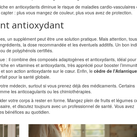
che en antioxydants diminue le risque de maladies cardio‑vasculaires 
e capter : plus vous mangez de couleur, plus vous avez de protection.
nt antioxydant
s, un supplément peut être une solution pratique. Mais attention, tous
’ingrédients, la dose recommandée et les éventuels additifs. Un bon ind
ou de polyphénols certifiés.
e : il combine des composés adaptogènes et antioxydants, idéal pour 
 riche en vitamines et antioxydants, très apprécié pour booster l’immuni
et son action antioxydante sur le cœur. Enfin, le
cèdre de l'Atlantique
ait pour la santé globale.
otre médecin, surtout si vous prenez déjà des médicaments. Certains
omme les anticoagulants ou les chimiothérapies.
der votre corps à rester en forme. Mangez plein de fruits et légumes c
saire, et discutez toujours avec un professionnel de santé. Vous avez
des bénéfices au quotidien.