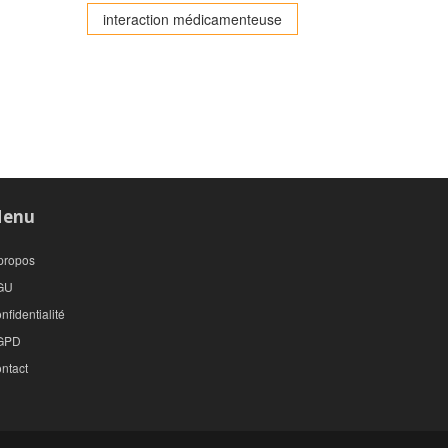
interaction médicamenteuse
enu
propos
GU
nfidentialité
GPD
ntact