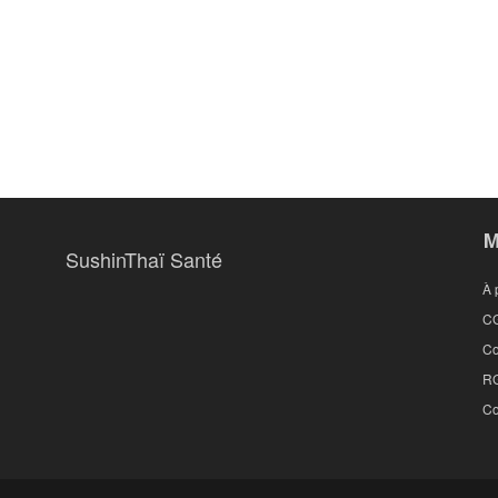
M
SushinThaï Santé
À 
C
Co
R
Co