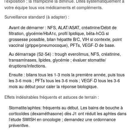
l’exposition ; la rifampicine la diminue. Dites systématiquement à
votre équipe tous vos médicaments et compléments.
Surveillance standard (à adapter) :
Avant de démarrer : NFS, ALAT/ASAT, créatinine/Débit de
filtration, glycémie/HbA1c, profil lipidique, bêta-hCG si
grossesse possible, bilan hépatite B/C, VIH si contexte, point
vaccinal (grippe/pneumocoque), PFTs, VEGF-D de base.
Au démarrage (S2-S4) : trough everolimus, NFS, créatinine,
transaminases, lipides, glycémie ; évaluer stomatite/
éruptions/infections.
Ensuite : bilans tous les 1-3 mois la première année, puis tous
les 3-6 mois ; PFTs tous les 3-6 mois ; VEGF-D tous les 3-6
mois au début pour caler la réponse biologique.
Effets indésirables fréquents et astuces de terrain :
Stomatite/aphtes: fréquents au début. Les bains de bouche à
corticoïdes (dexaméthasone) dès J1 ont réduit les aphtes dans
l’étude SWISH en oncologie ; demandez une ordonnance
préventive.