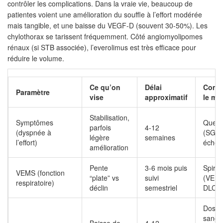
contrôler les complications. Dans la vraie vie, beaucoup de
patientes voient une amélioration du souffle à l’effort modérée
mais tangible, et une baisse du VEGF-D (souvent 30-50%). Les
chylothorax se tarissent fréquemment. Côté angiomyolipomes
rénaux (si STB associée), l’everolimus est très efficace pour
réduire le volume.
Ce qu’on
Délai
Comm
Paramètre
vise
approximatif
le me
Stabilisation,
Symptômes
Quest
parfois
4-12
(dyspnée à
(SGRQ
légère
semaines
l’effort)
échel
amélioration
Pente
3-6 mois puis
Spirom
VEMS (fonction
“plate” vs
suivi
(VEMS
respiratoire)
déclin
semestriel
DLCO
Dosa
sangu