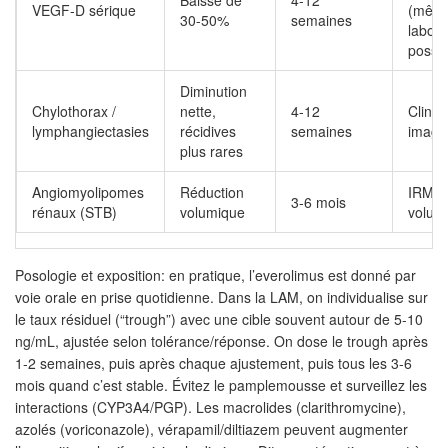
Baisse de
4-12
VEGF-D sérique
(mêm
30-50%
semaines
labora
possib
Diminution
Chylothorax /
nette,
4-12
Cliniq
lymphangiectasies
récidives
semaines
imager
plus rares
Angiomyolipomes
Réduction
IRM r
3-6 mois
rénaux (STB)
volumique
volum
Posologie et exposition: en pratique, l’everolimus est donné par
voie orale en prise quotidienne. Dans la LAM, on individualise sur
le taux résiduel (“trough”) avec une cible souvent autour de 5-10
ng/mL, ajustée selon tolérance/réponse. On dose le trough après
1-2 semaines, puis après chaque ajustement, puis tous les 3-6
mois quand c’est stable. Évitez le pamplemousse et surveillez les
interactions (CYP3A4/PGP). Les macrolides (clarithromycine),
azolés (voriconazole), vérapamil/diltiazem peuvent augmenter