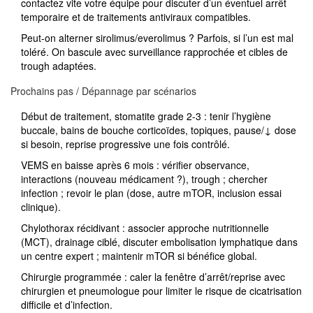
contactez vite votre équipe pour discuter d’un éventuel arrêt
temporaire et de traitements antiviraux compatibles.
Peut-on alterner sirolimus/everolimus ? Parfois, si l’un est mal
toléré. On bascule avec surveillance rapprochée et cibles de
trough adaptées.
Prochains pas / Dépannage par scénarios
Début de traitement, stomatite grade 2-3 : tenir l’hygiène
buccale, bains de bouche corticoïdes, topiques, pause/↓ dose
si besoin, reprise progressive une fois contrôlé.
VEMS en baisse après 6 mois : vérifier observance,
interactions (nouveau médicament ?), trough ; chercher
infection ; revoir le plan (dose, autre mTOR, inclusion essai
clinique).
Chylothorax récidivant : associer approche nutritionnelle
(MCT), drainage ciblé, discuter embolisation lymphatique dans
un centre expert ; maintenir mTOR si bénéfice global.
Chirurgie programmée : caler la fenêtre d’arrêt/reprise avec
chirurgien et pneumologue pour limiter le risque de cicatrisation
difficile et d’infection.