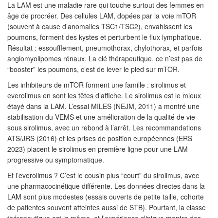
La LAM est une maladie rare qui touche surtout des femmes en
âge de procréer. Des cellules LAM, dopées par la voie mTOR
(souvent à cause d’anomalies TSC1/TSC2), envahissent les
poumons, forment des kystes et perturbent le flux lymphatique.
Résultat : essoufflement, pneumothorax, chylothorax, et parfois
angiomyolipomes rénaux. La clé thérapeutique, ce n’est pas de
“booster” les poumons, c’est de lever le pied sur mTOR.
Les inhibiteurs de mTOR forment une famille : sirolimus et
everolimus en sont les têtes d’affiche. Le sirolimus est le mieux
étayé dans la LAM. L’essai MILES (NEJM, 2011) a montré une
stabilisation du VEMS et une amélioration de la qualité de vie
sous sirolimus, avec un rebond à l’arrêt. Les recommandations
ATS/JRS (2016) et les prises de position européennes (ERS
2023) placent le sirolimus en première ligne pour une LAM
progressive ou symptomatique.
Et l’everolimus ? C’est le cousin plus “court” du sirolimus, avec
une pharmacocinétique différente. Les données directes dans la
LAM sont plus modestes (essais ouverts de petite taille, cohorte
de patientes souvent atteintes aussi de STB). Pourtant, la classe