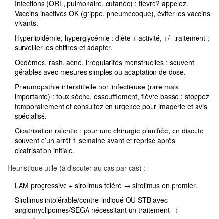
Infections (ORL, pulmonaire, cutanée) : fièvre? appelez.
Vaccins inactivés OK (grippe, pneumocoque), éviter les vaccins
vivants.
Hyperlipidémie, hyperglycémie : diète + activité, +/- traitement ;
surveiller les chiffres et adapter.
Oedèmes, rash, acné, irrégularités menstruelles : souvent
gérables avec mesures simples ou adaptation de dose.
Pneumopathie interstitielle non infectieuse (rare mais
importante) : toux sèche, essoufflement, fièvre basse ; stoppez
temporairement et consultez en urgence pour imagerie et avis
spécialisé.
Cicatrisation ralentie : pour une chirurgie planifiée, on discute
souvent d’un arrêt 1 semaine avant et reprise après
cicatrisation initiale.
Heuristique utile (à discuter au cas par cas) :
LAM progressive + sirolimus toléré → sirolimus en premier.
Sirolimus intolérable/contre-indiqué OU STB avec
angiomyolipomes/SEGA nécessitant un traitement →