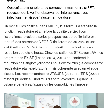
everolimus.
Objectif atteint et tolérance correcte → maintenir ; si PFTs
redescendent, vérifier observance, interactions, trough,
infections ; envisager ajustement de dose.
Un mot sur les chiffres: dans MILES, le sirolimus a stabilisé la
fonction respiratoire et amélioré la qualité de vie. Pour
l’everolimus, plusieurs séries prospectives de petite taille ont
montré des baisses de VEGF-D de l’ordre de 30-50% et une
stabilisation du VEMS chez une majorité de patientes, avec une
réduction des chylothorax. Chez les patientes STB avec LAM, les
programmes EXIST (Lancet 2013, 2016) ont confirmé la
réduction des angiomyolipomes sous everolimus ; la composante
respiratoire était exploratoire, mais cohérente avec un effet de
classe. Les recommandations ATS/JRS (2016) et l’ERS (2023)
restent prudentes : sirolimus d’abord, everolimus quand la
balance bénéfices/risques ou les comorbidités l’imposent.