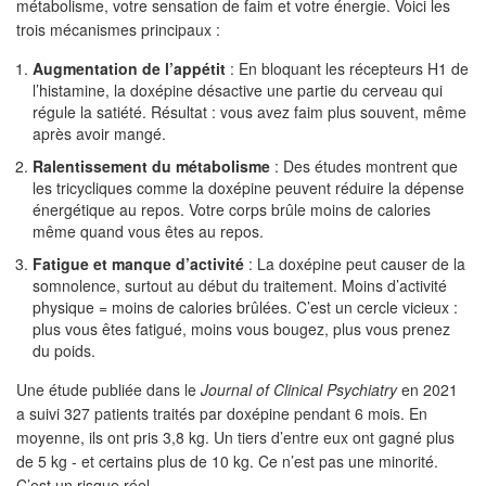
métabolisme, votre sensation de faim et votre énergie. Voici les
trois mécanismes principaux :
Augmentation de l’appétit
: En bloquant les récepteurs H1 de
l’histamine, la doxépine désactive une partie du cerveau qui
régule la satiété. Résultat : vous avez faim plus souvent, même
après avoir mangé.
Ralentissement du métabolisme
: Des études montrent que
les tricycliques comme la doxépine peuvent réduire la dépense
énergétique au repos. Votre corps brûle moins de calories
même quand vous êtes au repos.
Fatigue et manque d’activité
: La doxépine peut causer de la
somnolence, surtout au début du traitement. Moins d’activité
physique = moins de calories brûlées. C’est un cercle vicieux :
plus vous êtes fatigué, moins vous bougez, plus vous prenez
du poids.
Une étude publiée dans le
Journal of Clinical Psychiatry
en 2021
a suivi 327 patients traités par doxépine pendant 6 mois. En
moyenne, ils ont pris 3,8 kg. Un tiers d’entre eux ont gagné plus
de 5 kg - et certains plus de 10 kg. Ce n’est pas une minorité.
C’est un risque réel.