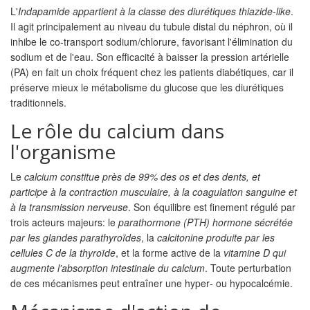
L'
Indapamide
appartient à la classe des diurétiques thiazide‑like
.
Il agit principalement au niveau du tubule distal du néphron, où il
inhibe le co‑transport sodium/chlorure, favorisant l'élimination du
sodium et de l'eau. Son efficacité à baisser la pression artérielle
(PA) en fait un choix fréquent chez les patients diabétiques, car il
préserve mieux le métabolisme du glucose que les diurétiques
traditionnels.
Le rôle du calcium dans
l'organisme
Le
calcium
constitue près de 99% des os et des dents, et
participe à la contraction musculaire, à la coagulation sanguine et
à la transmission nerveuse
. Son équilibre est finement régulé par
trois acteurs majeurs: le
parathormone (PTH)
hormone sécrétée
par les glandes parathyroïdes
, la
calcitonine
produite par les
cellules C de la thyroïde
, et la forme active de la
vitamine D
qui
augmente l'absorption intestinale du calcium
. Toute perturbation
de ces mécanismes peut entraîner une hyper‑ ou hypocalcémie.