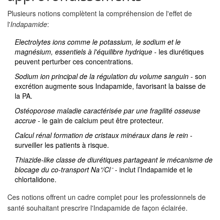
Plusieurs notions complètent la compréhension de l'effet de
l'
Indapamide
:
Electrolytes
ions comme le potassium, le sodium et le
magnésium, essentiels à l'équilibre hydrique
- les diurétiques
peuvent perturber ces concentrations.
Sodium
ion principal de la régulation du volume sanguin
- son
excrétion augmente sous Indapamide, favorisant la baisse de
la PA.
Ostéoporose
maladie caractérisée par une fragilité osseuse
accrue
- le gain de calcium peut être protecteur.
Calcul rénal
formation de cristaux minéraux dans le rein
-
surveiller les patients à risque.
Thiazide‑like
classe de diurétiques partageant le mécanisme de
blocage du co‑transport Na⁺/Cl⁻
- inclut l’Indapamide et le
chlortalidone.
Ces notions offrent un cadre complet pour les professionnels de
santé souhaitant prescrire l'Indapamide de façon éclairée.