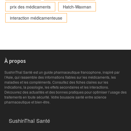
prix des médicaments
Hatch-Waxman
interaction médicamenteuse
À propos
SushinThaï Santé est un guide pharmaceutique francophone, inspiré par
l’Asie, qui rassemble des informations fiables sur les médicaments, les
maladies et les compléments. Consultez des fiches claires sur les
indications, la posologie, les effets secondaires et les interactions.
Découvrez des actualités et des bonnes pratiques pour optimiser l’usage des
traitements en toute sécurité. Votre boussole santé entre science
pharmaceutique et bien‑être.
SushinThaï Santé