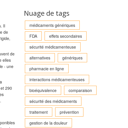
Nuage de tags
médicaments génériques
 Il
ue de
FDA
effets secondaires
igide,
sécurité médicamenteuse
uvent de
alternatives
génériques
e elles
le - une
pharmacie en ligne
interactions médicamenteuses
la
 et 290
bioéquivalence
comparaison
les
.
sécurité des médicaments
traitement
prévention
sponibles
gestion de la douleur