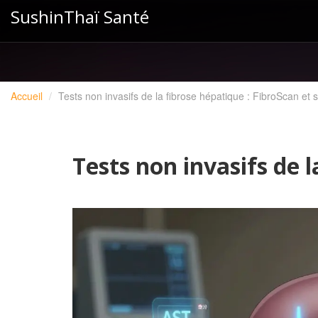
SushinThaï Santé
Accueil
Tests non invasifs de la fibrose hépatique : FibroScan et 
Tests non invasifs de l