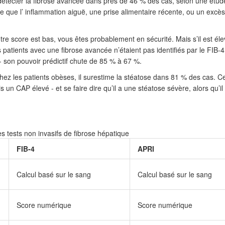
 détecter la fibrose avancée dans près de 46 % des cas, selon une étud
ue l’ inflammation aiguë, une prise alimentaire récente, ou un excè
votre score est bas, vous êtes probablement en sécurité. Mais s’il est élev
patients avec une fibrose avancée n’étaient pas identifiés par le FIB-4 
- son pouvoir prédictif chute de 85 % à 67 %.
hez les patients obèses, il surestime la stéatose dans 81 % des cas. C
s un CAP élevé - et se faire dire qu’il a une stéatose sévère, alors qu’il
 tests non invasifs de fibrose hépatique
FIB-4
APRI
Calcul basé sur le sang
Calcul basé sur le sang
Score numérique
Score numérique