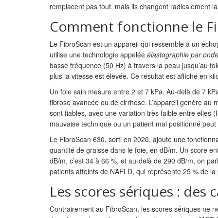
remplacent pas tout, mais ils changent radicalement la 
Comment fonctionne le Fi
Le FibroScan est un appareil qui ressemble à un échog
utilise une technologie appelée
élastographie par onde
basse fréquence (50 Hz) à travers la peau jusqu’au foie
plus la vitesse est élevée. Ce résultat est affiché en ki
Un foie sain mesure entre 2 et 7 kPa. Au-delà de 7 kP
fibrose avancée ou de cirrhose. L’appareil génère au mo
sont fiables, avec une variation très faible entre elle
mauvaise technique ou un patient mal positionné peut f
Le FibroScan 630, sorti en 2020, ajoute une fonctionnal
quantité de graisse dans le foie, en dB/m. Un score en
dB/m, c’est 34 à 66 %, et au-delà de 290 dB/m, on parl
patients atteints de NAFLD, qui représente 25 % de la
Les scores sériques : des c
Contrairement au FibroScan, les scores sériques ne néc