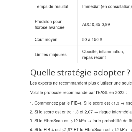
Temps de résultat
Immédiat (en consultation)
Précision pour
AUC 0,85-0,99
fibrose avancée
Coût moyen
50 à 150 $
Obésité, inflammation,
Limites majeures
repas récent
Quelle stratégie adopter ?
Les experts ne recommandent plus d’utiliser une seul
Voici le protocole recommandé par l’EASL en 2022 :
Commencez par le FIB-4. Si le score est <1,3 → risqu
Si le score est entre 1,3 et 2,67 → risque intermédi
Si le FibroScan est >12 kPa → forte probabilité de f
Si le FIB-4 est >2,67 ET le FibroScan est <12 kPa →