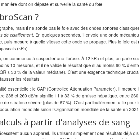
manière dont on dépiste et surveille la santé du foie.
broScan ?
raphe, mais il ne sonde pas le foie avec des ondes sonores classiques.
s de cisaillement
. En quelques secondes, il envoie une onde mécaniq
, puis mesure à quelle vitesse cette onde se propage. Plus le foie est r
lopascals (kPa).
a, on commence à suspecter une fibrose. À 12 kPa et plus, on parle so
ins 10 mesures, et il ne valide le résultat que si au moins 60 % d’entr
s (IQR ≤ 30 % de la valeur médiane). C’est une exigence technique crucia
ausser les résultats.
ité essentielle : le CAP (Controlled Attenuation Parameter). Il mesure 
tre 238 et 260 dB/m signifie 11 à 33 % de graisse hépatique, entre 260
e de stéatose sévère (plus de 67 %). C’est particulièrement utile pour 
 population mondiale selon l’Organisation mondiale de la santé en 2021
alculs à partir d’analyses de sang
essitent aucun appareil. Ils utilisent simplement des résultats déjà di