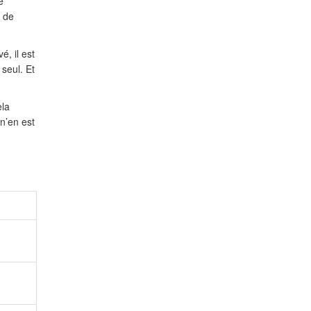
e
s de
é, il est
seul. Et
ela
 n’en est