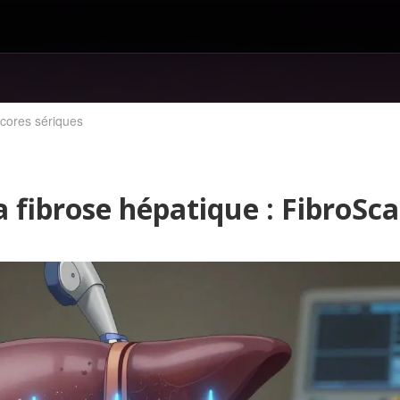
scores sériques
a fibrose hépatique : FibroSc