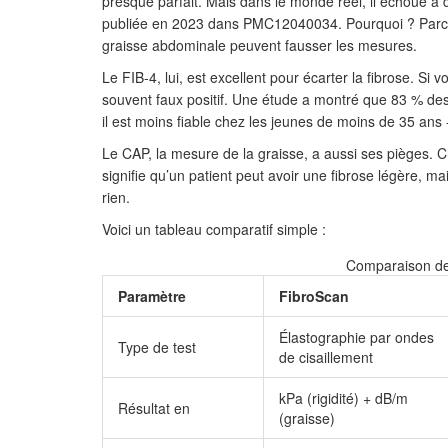
presque parfait. Mais dans le monde réel, il échoue à
publiée en 2023 dans PMC12040034. Pourquoi ? Parce q
graisse abdominale peuvent fausser les mesures.
Le FIB-4, lui, est excellent pour écarter la fibrose. Si 
souvent faux positif. Une étude a montré que 83 % des 
il est moins fiable chez les jeunes de moins de 35 ans 
Le CAP, la mesure de la graisse, a aussi ses pièges. C
signifie qu’un patient peut avoir une fibrose légère, mai
rien.
Voici un tableau comparatif simple :
Comparaison des
Paramètre
FibroScan
Élastographie par ondes
Type de test
de cisaillement
kPa (rigidité) + dB/m
Résultat en
(graisse)