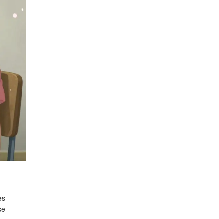
es
se -