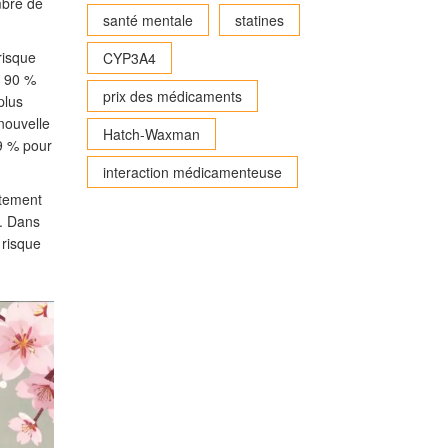
mbre de
santé mentale
statines
risque
CYP3A4
e 90 %
prix des médicaments
plus
 nouvelle
Hatch-Waxman
89 % pour
interaction médicamenteuse
ctement
s. Dans
 risque