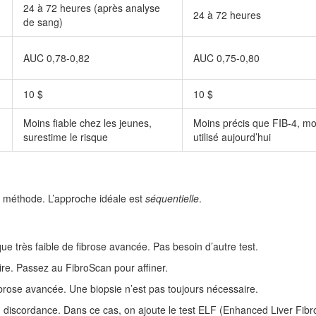
24 à 72 heures (après analyse
24 à 72 heures
de sang)
AUC 0,78-0,82
AUC 0,75-0,80
10 $
10 $
Moins fiable chez les jeunes,
Moins précis que FIB-4, mo
surestime le risque
utilisé aujourd’hui
e méthode. L’approche idéale est
séquentielle
.
e très faible de fibrose avancée. Pas besoin d’autre test.
aire. Passez au FibroScan pour affiner.
ibrose avancée. Une biopsie n’est pas toujours nécessaire.
 discordance. Dans ce cas, on ajoute le test ELF (Enhanced Liver Fibro