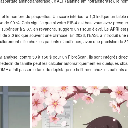
 (aspartate aminotransférase), d’ALT (alanine aminotransférase), le no
ALT et le nombre de plaquettes. Un score inférieur à 1,3 indique un faible 
ve de 90 %. Cela signifie que si votre FIB-4 est bas, vous avez presqu
 supérieur à 2,67, en revanche, suggère un risque élevé. Le
APRI
est 
uil de 2,0 indique souvent une cirrhose. En 2023, l’EASL a introduit une
iculièrement utile chez les patients diabétiques, avec une précision de 
r analyse, contre 50 à 150 $ pour un FibroScan. Ils sont intégrés dire
édecin de famille peut les calculer automatiquement en quelques clic
 DME a fait passer le taux de dépistage de la fibrose chez les patients à