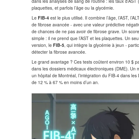
dans les analyses de sang de routine : les taux d’AST
plaquettes, et parfois l’âge ou la glycémie.
Le
FIB-4
est le plus utilisé. Il combine l’âge, l’AST, l’
de fibrose avancée - avec une valeur prédictive négati
de chances de ne pas avoir de fibrose grave. Un score
simple : il ne prend que l’AST et les plaquettes. Un se
version, le
FIB-5
, qui intègre la glycémie à jeun - part
détecter la fibrose avancée.
Le grand avantage ? Ces tests coûtent environ 10 $ pa
dans les dossiers médicaux électroniques (DME). Un m
un hôpital de Montréal, l’intégration du FIB-4 dans les
de 12 % à 67 % en moins d’un an.