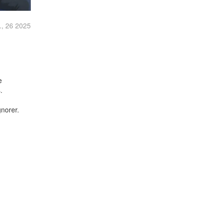
., 26 2025
e
.
gnorer.