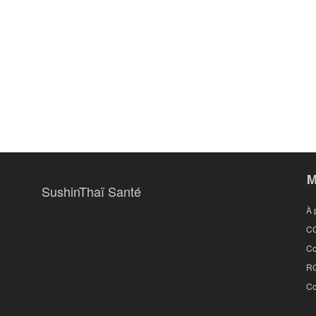
M
SushinThaï Santé
À 
C
Co
R
Co