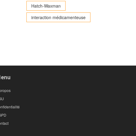
Hatch-Waxman
interaction médicamenteuse
enu
propos
GU
nfidentialité
GPD
ntact