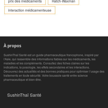
prix des médicaments
Hatch-Waxman
interaction médicamenteuse
À propos
SushinThaï Santé est un guide pharmaceutique francophone, inspiré par
l’Asie, qui rassemble des informations fiables sur les médicaments, les
maladies et les compléments. Consultez des fiches claires sur les
indications, la posologie, les effets secondaires et les interactions.
Découvrez des actualités et des bonnes pratiques pour optimiser l’usage des
traitements en toute sécurité. Votre boussole santé entre science
pharmaceutique et bien‑être.
SushinThaï Santé