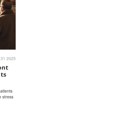
 31 2025
ont
nts
atients
e stress