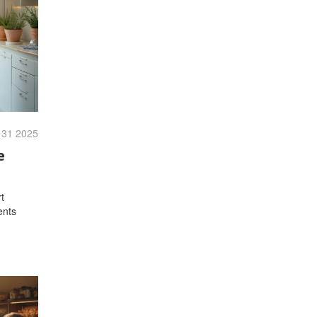
 31 2025
e
t
ents