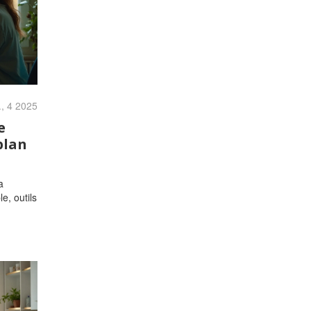
., 4 2025
e
plan
a
e, outils