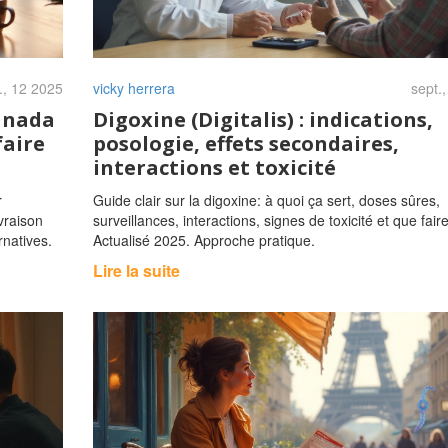
., 12 2025
vicky herrera
sept.
anada
Digoxine (Digitalis) : indications,
faire
posologie, effets secondaires,
interactions et toxicité
r
Guide clair sur la digoxine: à quoi ça sert, doses sûres,
vraison
surveillances, interactions, signes de toxicité et que faire
rnatives.
Actualisé 2025. Approche pratique.
Lire la suite