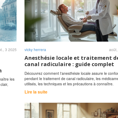
t., 3 2025
vicky herrera
août,
Anesthésie locale et traitement d
canal radiculaire : guide complet
n
Découvrez comment l'anesthésie locale assure le confor
pendant le traitement de canal radiculaire, les médicam
aître les
utilisés, les techniques et les précautions à connaître.
clair,
Lire la suite