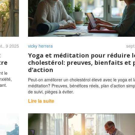
t., 9 2025
vicky herrera
sept
t
Yoga et méditation pour réduire l
tre
cholestérol: preuves, bienfaits et 
d’action
t le
nxiété,
Peut-on améliorer un cholestérol élevé avec le yoga et l
ant.
méditation? Preuves, bénéfices réels, plan d’action simpl
de suivi, pièges à éviter.
Lire la suite