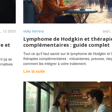
., 12 2025
vicky herrera
sept.
Lymphome de Hodgkin et thérapi
e et
complémentaires : guide complet
Tout ce qu'il faut savoir sur le lymphome de Hodgkin et 
thérapies complémentaires : mécanismes, preuves, risq
nt ça se
comment les intégrer à votre traitement.
ernatives
Lire la suite