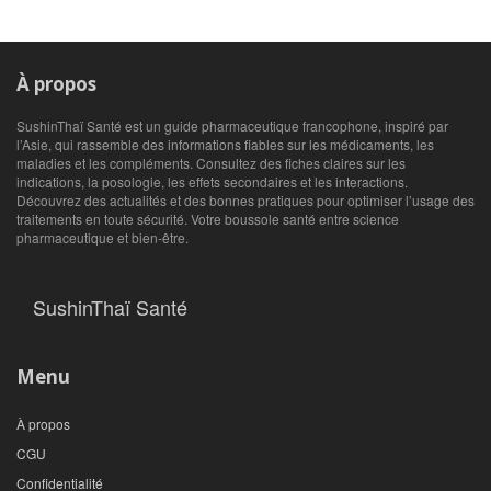
À propos
SushinThaï Santé est un guide pharmaceutique francophone, inspiré par
l’Asie, qui rassemble des informations fiables sur les médicaments, les
maladies et les compléments. Consultez des fiches claires sur les
indications, la posologie, les effets secondaires et les interactions.
Découvrez des actualités et des bonnes pratiques pour optimiser l’usage des
traitements en toute sécurité. Votre boussole santé entre science
pharmaceutique et bien‑être.
SushinThaï Santé
Menu
À propos
CGU
Confidentialité