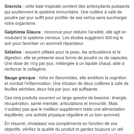
Graviola
: cette baie tropicale contient des antioxydants puissants
qui soutiennent le système immunitaire. Une cuillère à café de
poudre par jour suffit pour profiter de ses vertus sans surcharger
votre organisme.
Galphimia Glauca
: reconnue pour réduire l’anxiété, elle agit en
modulant le système nerveux. Les études suggèrent 300 mg le
soir pour favoriser un sommeil réparateur.
Gélatine
: souvent utilisée pour la peau, les articulations et la
digestion, elle se présente sous forme de poudre ou de capsules.
Une dose de 10 g par jour, mélangée à un liquide chaud, aide à
renforcer le collagène.
Sauge grecque
: riche en flavonoïdes, elle améliore la cognition
et combat l’inflammation. Une infusion de deux cuillères à café de
feuilles séchées, deux fois par jour, est suffisante.
Ces cinq produits couvrent un large spectre de besoins : énergie,
récupération, santé mentale, articulations et immunité. Mais
n’oubliez pas que le meilleur supplément reste une alimentation
équilibrée, une activité physique régulière et un bon sommeil.
En résumé, choisissez vos compléments en fonction de vos
objectifs, vérifiez la qualité du produit et gardez toujours un œil