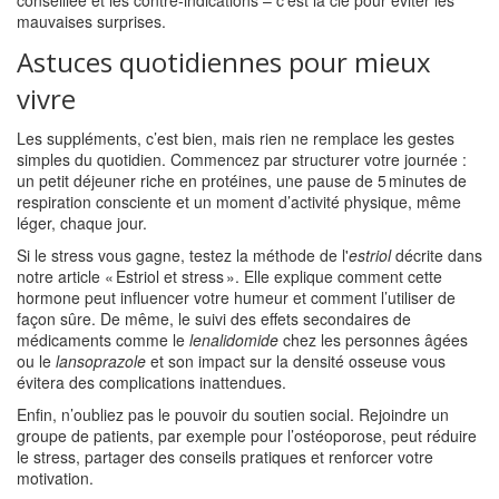
conseillée et les contre‑indications – c’est la clé pour éviter les
mauvaises surprises.
Astuces quotidiennes pour mieux
vivre
Les suppléments, c’est bien, mais rien ne remplace les gestes
simples du quotidien. Commencez par structurer votre journée :
un petit déjeuner riche en protéines, une pause de 5 minutes de
respiration consciente et un moment d’activité physique, même
léger, chaque jour.
Si le stress vous gagne, testez la méthode de l'
estriol
décrite dans
notre article « Estriol et stress ». Elle explique comment cette
hormone peut influencer votre humeur et comment l’utiliser de
façon sûre. De même, le suivi des effets secondaires de
médicaments comme le
lenalidomide
chez les personnes âgées
ou le
lansoprazole
et son impact sur la densité osseuse vous
évitera des complications inattendues.
Enfin, n’oubliez pas le pouvoir du soutien social. Rejoindre un
groupe de patients, par exemple pour l’ostéoporose, peut réduire
le stress, partager des conseils pratiques et renforcer votre
motivation.