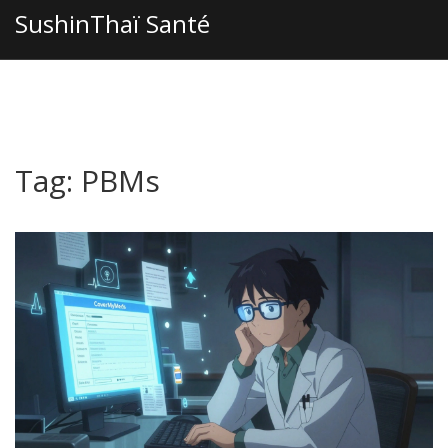
SushinThaï Santé
Tag: PBMs