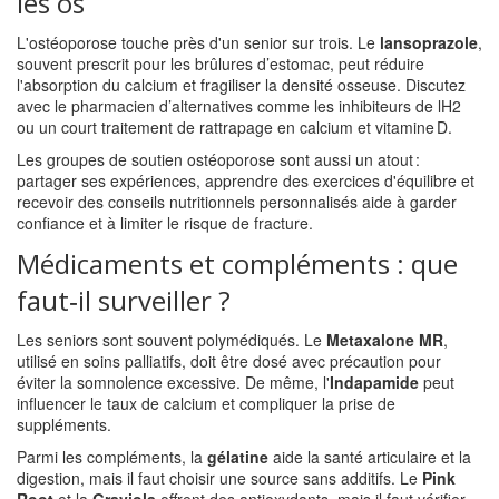
les os
L'ostéoporose touche près d'un senior sur trois. Le
lansoprazole
,
souvent prescrit pour les brûlures d’estomac, peut réduire
l'absorption du calcium et fragiliser la densité osseuse. Discutez
avec le pharmacien d’alternatives comme les inhibiteurs de lH2
ou un court traitement de rattrapage en calcium et vitamine D.
Les groupes de soutien ostéoporose sont aussi un atout :
partager ses expériences, apprendre des exercices d'équilibre et
recevoir des conseils nutritionnels personnalisés aide à garder
confiance et à limiter le risque de fracture.
Médicaments et compléments : que
faut‑il surveiller ?
Les seniors sont souvent polymédiqués. Le
Metaxalone MR
,
utilisé en soins palliatifs, doit être dosé avec précaution pour
éviter la somnolence excessive. De même, l'
Indapamide
peut
influencer le taux de calcium et compliquer la prise de
suppléments.
Parmi les compléments, la
gélatine
aide la santé articulaire et la
digestion, mais il faut choisir une source sans additifs. Le
Pink