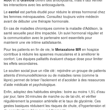
Root
et la
Graviola
offrent des antioxydants, mais il faut vérifier
les interactions avec les anticoagulants.
Le
estriol
est parfois étudié pour réduire le stress hormonal chez
les femmes ménopausées. Consultez toujours votre médecin
avant de débuter une thérapie hormonale.
En cas de maladies chroniques comme la maladie d’Addison, la
santé sexuelle peut être impactée. Un suivi hormonal régulier et
la communication avec le partenaire sont essentiels pour
maintenir une vie intime satisfaisante.
Pour les patients en fin de vie, le
Metaxalone MR
en hospice
contribue à réduire les spasmes musculaires et à améliorer le
confort. Les équipes palliatifs évaluent chaque dose pour limiter
les effets secondaires.
Le soutien social joue un rôle clé : rejoindre un groupe de patients
atteints d’immunodéficience ou de maladies rares (comme la
lèpre) permet de briser l’isolement et d’accéder à des ressources
d’aide médicale et psychologique.
Enfin, adoptez des habitudes simples : boire au moins 1,5 L d’eau
par jour, faire 30 minutes de marche ou de tai‑chi, et vérifier
régulièrement la pression artérielle et le taux de glycémie. Ces
gestes basiques réduisent les risques de chute, d’hypertension et