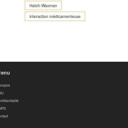
Hatch-Waxman
interaction médicamenteuse
enu
propos
GU
nfidentialité
GPD
ntact