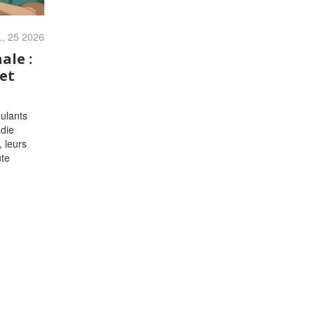
., 25 2026
ale :
 et
gulants
adie
 leurs
ute