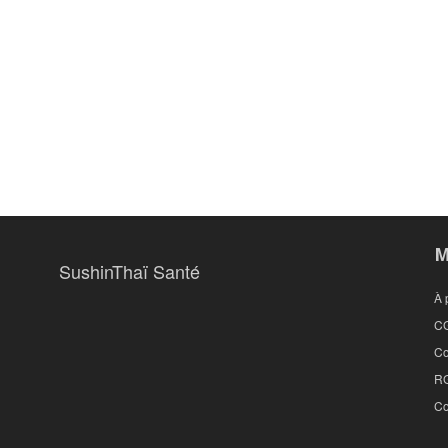
M
SushinThaï Santé
À 
C
Co
R
Co