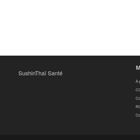
M
SushinThaï Santé
À 
C
Co
R
Co