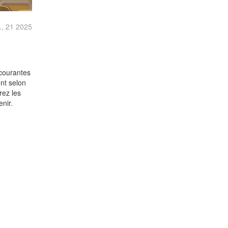
., 21 2025
s
 courantes
ent selon
rez les
enir.