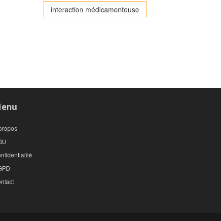
interaction médicamenteuse
enu
propos
GU
nfidentialité
GPD
ntact