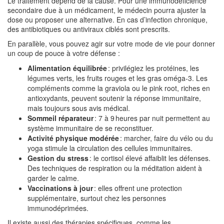
Le traitement dépend de la cause. Pour une immunodéficience
secondaire due à un médicament, le médecin pourra ajuster la
dose ou proposer une alternative. En cas d’infection chronique,
des antibiotiques ou antiviraux ciblés sont prescrits.
En parallèle, vous pouvez agir sur votre mode de vie pour donner
un coup de pouce à votre défense :
Alimentation équilibrée
: privilégiez les protéines, les
légumes verts, les fruits rouges et les gras oméga‑3. Les
compléments comme la graviola ou le pink root, riches en
antioxydants, peuvent soutenir la réponse immunitaire,
mais toujours sous avis médical.
Sommeil réparateur
: 7 à 9 heures par nuit permettent au
système immunitaire de se reconstituer.
Activité physique modérée
: marcher, faire du vélo ou du
yoga stimule la circulation des cellules immunitaires.
Gestion du stress
: le cortisol élevé affaiblit les défenses.
Des techniques de respiration ou la méditation aident à
garder le calme.
Vaccinations à jour
: elles offrent une protection
supplémentaire, surtout chez les personnes
immunodéprimées.
Il existe aussi des thérapies spécifiques, comme les