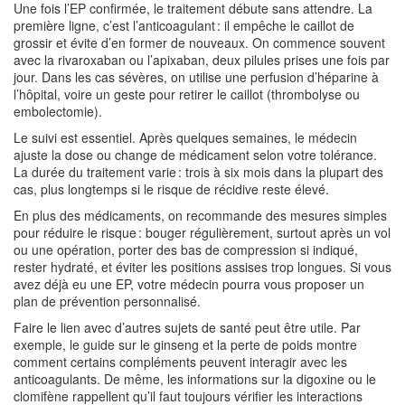
Une fois l’EP confirmée, le traitement débute sans attendre. La
première ligne, c’est l’anticoagulant : il empêche le caillot de
grossir et évite d’en former de nouveaux. On commence souvent
avec la rivaroxaban ou l’apixaban, deux pilules prises une fois par
jour. Dans les cas sévères, on utilise une perfusion d’héparine à
l’hôpital, voire un geste pour retirer le caillot (thrombolyse ou
embolectomie).
Le suivi est essentiel. Après quelques semaines, le médecin
ajuste la dose ou change de médicament selon votre tolérance.
La durée du traitement varie : trois à six mois dans la plupart des
cas, plus longtemps si le risque de récidive reste élevé.
En plus des médicaments, on recommande des mesures simples
pour réduire le risque : bouger régulièrement, surtout après un vol
ou une opération, porter des bas de compression si indiqué,
rester hydraté, et éviter les positions assises trop longues. Si vous
avez déjà eu une EP, votre médecin pourra vous proposer un
plan de prévention personnalisé.
Faire le lien avec d’autres sujets de santé peut être utile. Par
exemple, le guide sur le ginseng et la perte de poids montre
comment certains compléments peuvent interagir avec les
anticoagulants. De même, les informations sur la digoxine ou le
clomifène rappellent qu’il faut toujours vérifier les interactions