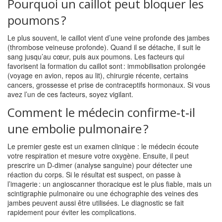
Pourquoi un caillot peut bloquer les
poumons ?
Le plus souvent, le caillot vient d’une veine profonde des jambes
(thrombose veineuse profonde). Quand il se détache, il suit le
sang jusqu’au cœur, puis aux poumons. Les facteurs qui
favorisent la formation du caillot sont : immobilisation prolongée
(voyage en avion, repos au lit), chirurgie récente, certains
cancers, grossesse et prise de contraceptifs hormonaux. Si vous
avez l’un de ces facteurs, soyez vigilant.
Comment le médecin confirme‑t‑il
une embolie pulmonaire ?
Le premier geste est un examen clinique : le médecin écoute
votre respiration et mesure votre oxygène. Ensuite, il peut
prescrire un D‑dimer (analyse sanguine) pour détecter une
réaction du corps. Si le résultat est suspect, on passe à
l’imagerie : un angioscanner thoracique est le plus fiable, mais un
scintigraphie pulmonaire ou une échographie des veines des
jambes peuvent aussi être utilisées. Le diagnostic se fait
rapidement pour éviter les complications.