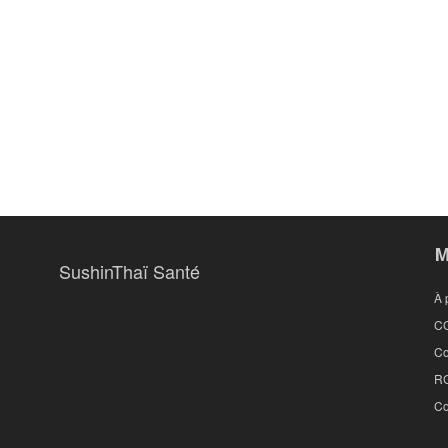
M
SushinThaï Santé
À 
C
Co
R
Co