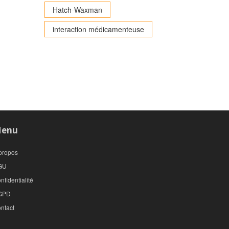
Hatch-Waxman
interaction médicamenteuse
enu
propos
GU
nfidentialité
GPD
ntact