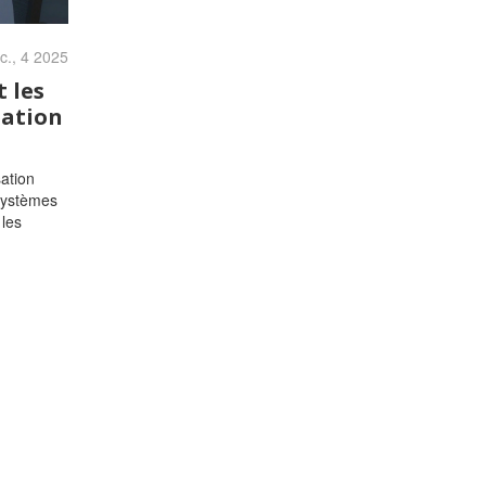
c., 4 2025
 les
bation
ation
systèmes
 les