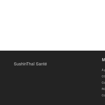
M
SushinThaï Santé
À 
C
Co
R
Co