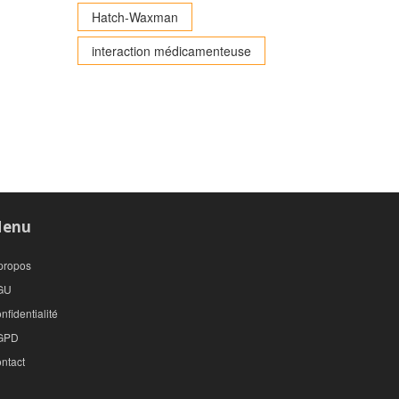
Hatch-Waxman
interaction médicamenteuse
enu
propos
GU
nfidentialité
GPD
ntact