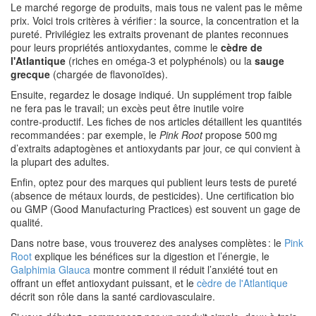
Le marché regorge de produits, mais tous ne valent pas le même
prix. Voici trois critères à vérifier : la source, la concentration et la
pureté. Privilégiez les extraits provenant de plantes reconnues
pour leurs propriétés antioxydantes, comme le
cèdre de
l'Atlantique
(riches en oméga‑3 et polyphénols) ou la
sauge
grecque
(chargée de flavonoïdes).
Ensuite, regardez le dosage indiqué. Un supplément trop faible
ne fera pas le travail; un excès peut être inutile voire
contre‑productif. Les fiches de nos articles détaillent les quantités
recommandées : par exemple, le
Pink Root
propose 500 mg
d’extraits adaptogènes et antioxydants par jour, ce qui convient à
la plupart des adultes.
Enfin, optez pour des marques qui publient leurs tests de pureté
(absence de métaux lourds, de pesticides). Une certification bio
ou GMP (Good Manufacturing Practices) est souvent un gage de
qualité.
Dans notre base, vous trouverez des analyses complètes : le
Pink
Root
explique les bénéfices sur la digestion et l’énergie, le
Galphimia Glauca
montre comment il réduit l’anxiété tout en
offrant un effet antioxydant puissant, et le
cèdre de l'Atlantique
décrit son rôle dans la santé cardiovasculaire.