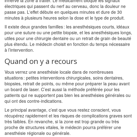
innerve la zone à traiter. Le médicament bloque les signaux
électriques qui passent du nerf au cerveau, donc la douleur ne
passe pas. L'effet débute en quelques minutes et dure de 30
minutes à plusieurs heures selon la dose et le type de produit.
Il existe deux grandes familles : les anesthésiques courts, idéaux
pour une suture ou une petite biopsie, et les anesthésiques longs,
utiles pour une chirurgie dentaire ou un retrait de grain de beauté
plus étendu. Le médecin choisit en fonction du temps nécessaire
à l’intervention.
Quand on y a recours
Vous verrez une anesthésie locale dans de nombreuses
situations : petites interventions chirurgicales, soins dentaires,
biopsies, retrait de points, ou même pour préparer la peau avant
un board de laser. C’est aussi la méthode préférée pour les
patients qui ne supportent pas bien les anesthésies générales ou
qui ont des contre‑indications.
Le principal avantage, c’est que vous restez conscient, vous
récupérez rapidement et les risques de complications graves sont
très faibles. En revanche, si la zone est trop grande ou très
proche de structures vitales, le médecin pourra préférer une
anesthésie régionale ou générale.