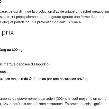
?
ydase, ce qui diminue la production d'
acide urique
un déchet métaboliqu
 est prescrit principalement pour la goutte (
goutte
une forme d’arthrite
urique
) et parfois pour la prévention de calculs rénaux.
 prix
00mg ou 600mg.
ic
marque déposée d’allopurinol
).
ennes.
surance maladie du Québec
ou par une assurance privée.
caments du gouvernement canadien (2024), le coût moyen d’un compr
,12$ lorsqu’il est acheté sans assurance. En pratique, cela signifie: