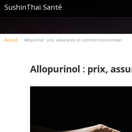
SushinThaï Santé
Accueil
Allopurinol : prix, assurance et comment économiser
Allopurinol : prix, a