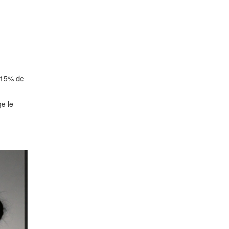
à 15% de
ge le