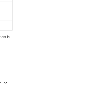
ment la
r une