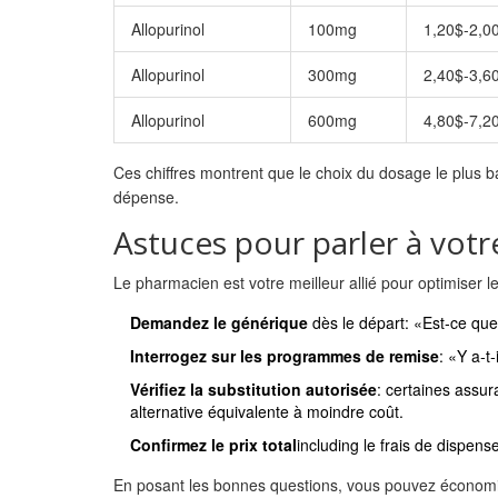
Allopurinol
100mg
1,20$-2,0
Allopurinol
300mg
2,40$-3,6
Allopurinol
600mg
4,80$-7,2
Ces chiffres montrent que le choix du dosage le plus b
dépense.
Astuces pour parler à vot
Le pharmacien est votre meilleur allié pour optimiser l
Demandez le générique
dès le départ: «Est‑ce que
Interrogez sur les programmes de remise
: «Y a‑t
Vérifiez la substitution autorisée
: certaines assu
alternative équivalente à moindre coût.
Confirmez le prix total
including le frais de dispense
En posant les bonnes questions, vous pouvez économis